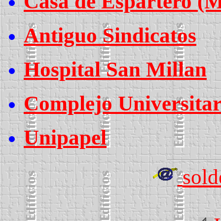
Casa de Espartero 
Antiguo Sindicatos
Hospital San Millan
Complejo Universitar
Unipapel
sold