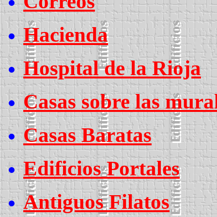
Correos
Hacienda
Hospital de la Rioja
Casas sobre las mural
Casas Baratas
Edificios Portales
Antiguos Filatos