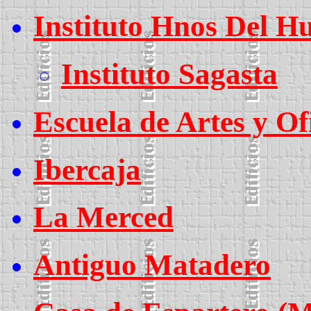
Instituto Hnos Del H
Instituto Sagasta
Escuela de Artes y Of
Ibercaja
La Merced
Antiguo Matadero