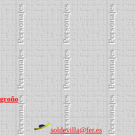
ogroño
soldevilla@fer.es