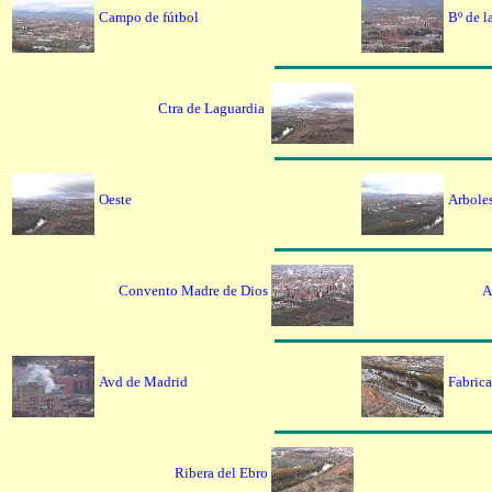
Campo de fútbol
Bº de l
Ctra de Laguardia
Oeste
Arboles
Convento Madre de Dios
A
Avd de Madrid
Fabrica
Ribera del Ebro